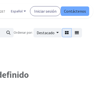
Iniciar sesión
Contáctenos
Español
7287
Ordenar por:
Destacado
definido